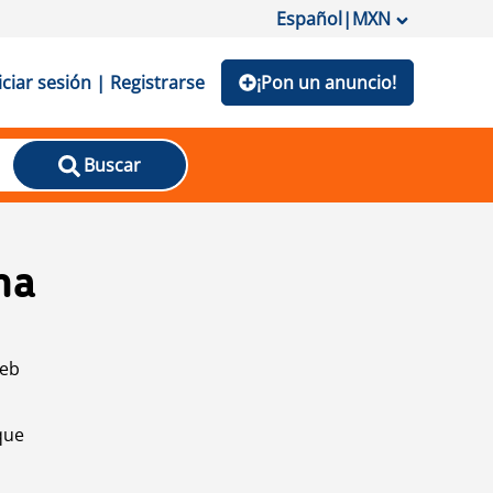
Español
|
MXN
iciar sesión | Registrarse
¡Pon un anuncio!
Buscar
na
web
que