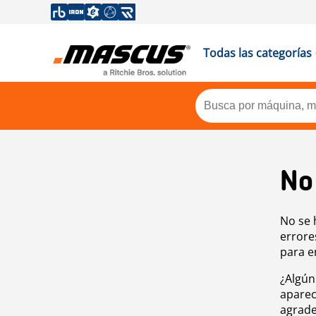
Todas las categorías
No
No se 
errore
para e
¿Algún
aparec
agrade