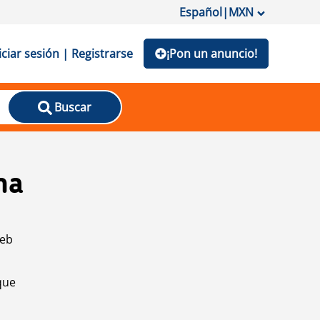
Español
|
MXN
iciar sesión | Registrarse
¡Pon un anuncio!
Buscar
na
web
que