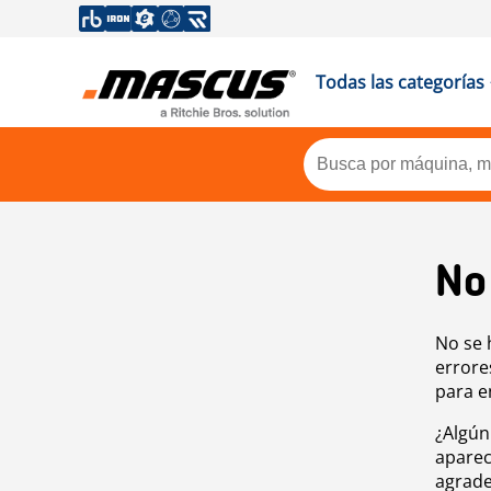
Todas las categorías
No
No se 
errore
para e
¿Algún
aparec
agrade