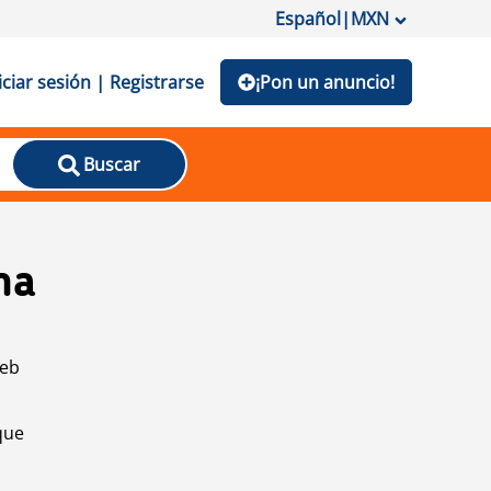
Español
|
MXN
iciar sesión | Registrarse
¡Pon un anuncio!
Buscar
na
web
que