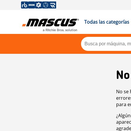
Todas las categorías
No
No se 
errore
para e
¿Algún
aparec
agrade