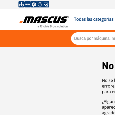
Todas las categorías
No
No se 
errore
para e
¿Algún
aparec
agrade