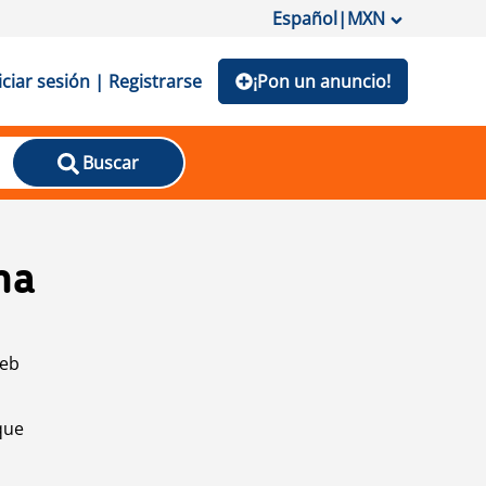
Español
|
MXN
iciar sesión | Registrarse
¡Pon un anuncio!
Buscar
na
web
que