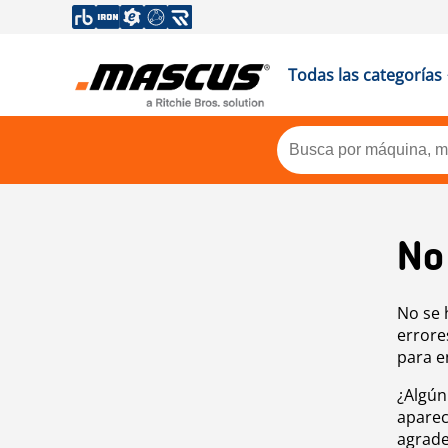
Todas las categorías
No
No se 
errore
para e
¿Algún
aparec
agrade