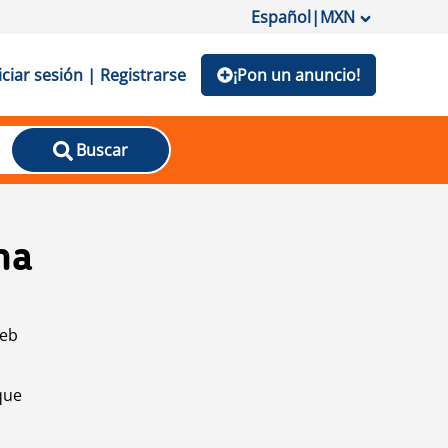
Español
|
MXN
iciar sesión | Registrarse
¡Pon un anuncio!
Buscar
na
web
que