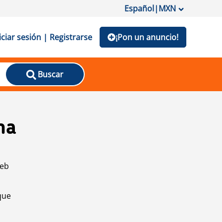
Español
|
MXN
iciar sesión | Registrarse
¡Pon un anuncio!
Buscar
na
web
que