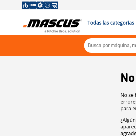
Todas las categorías
No
No se 
errore
para e
¿Algún
aparec
agrade