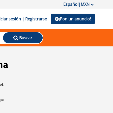
Español
|
MXN
iciar sesión | Registrarse
¡Pon un anuncio!
Buscar
na
web
que