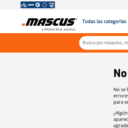
Todas las categorías
No
No se 
errore
para e
¿Algún
aparec
agrade