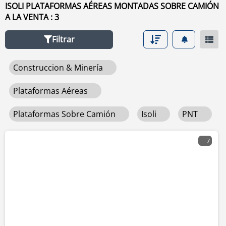
herramienta de navegación de la izquierda.
ISOLI PLATAFORMAS AÉREAS MONTADAS SOBRE CAMIÓN
A LA VENTA : 3
Filtrar
Construccion & Minería
Plataformas Aéreas
Plataformas Sobre Camión
Isoli
PNT
7