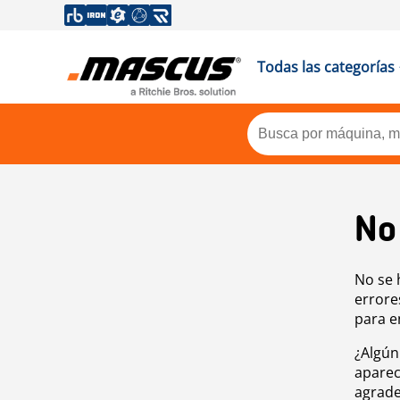
Todas las categorías
No
No se 
errore
para e
¿Algún
aparec
agrade