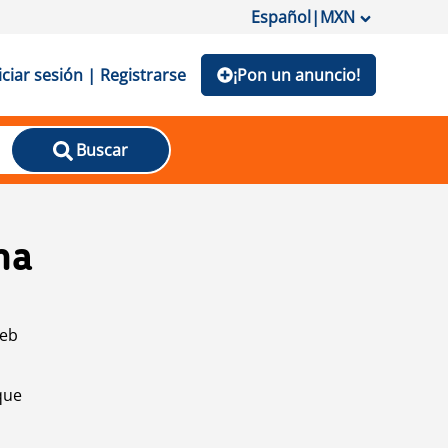
Español
|
MXN
iciar sesión | Registrarse
¡Pon un anuncio!
Buscar
na
web
que