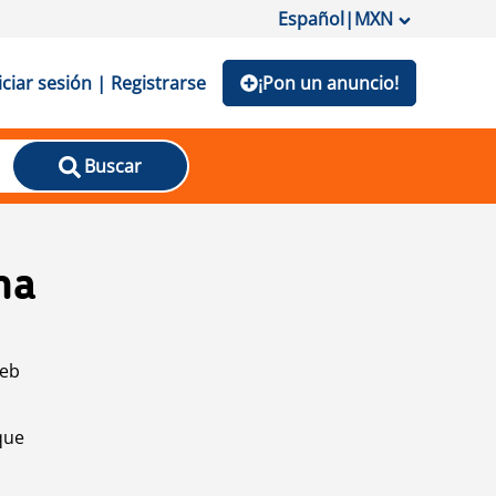
Español
|
MXN
iciar sesión | Registrarse
¡Pon un anuncio!
Buscar
na
web
que