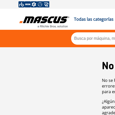
Todas las categorías
No
No se 
errore
para e
¿Algún
aparec
agrade