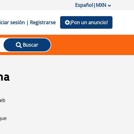
Español
|
MXN
iciar sesión | Registrarse
¡Pon un anuncio!
Buscar
na
web
que