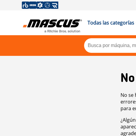
Todas las categorías
No
No se 
errore
para e
¿Algún
aparec
agrade