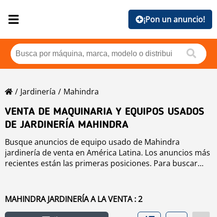
¡Pon un anuncio!
Jardinería
Mahindra
VENTA DE MAQUINARIA Y EQUIPOS USADOS
DE JARDINERÍA MAHINDRA
Busque anuncios de equipo usado de Mahindra
jardinería de venta en América Latina. Los anuncios más
recientes están las primeras posiciones. Para buscar
equipo usado de Mahindra jardinería haga clic en los
botones de marca, año, precio, horas de uso, país. Para
buscar cualquier equipo usado de venta haga clic en
MAHINDRA JARDINERÍA A LA VENTA : 2
este enlace
jardinería
.