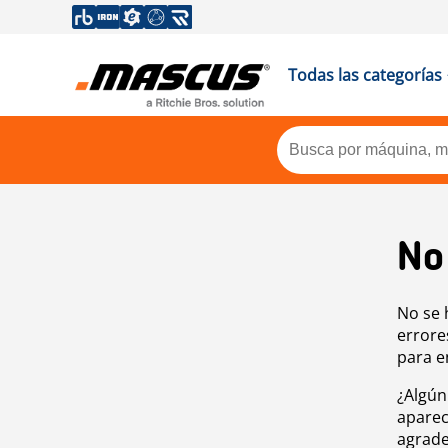
Todas las categorías
No
No se 
errore
para e
¿Algún
aparec
agrade