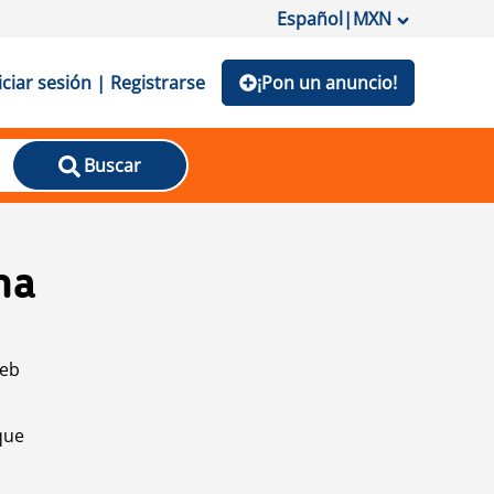
Español
|
MXN
iciar sesión | Registrarse
¡Pon un anuncio!
Buscar
na
web
que