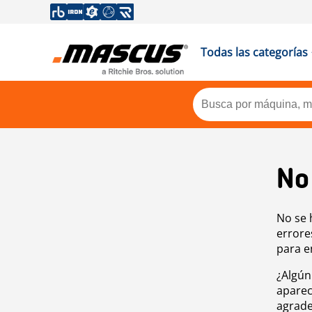
Todas las categorías
No
No se 
errore
para e
¿Algún
aparec
agrade