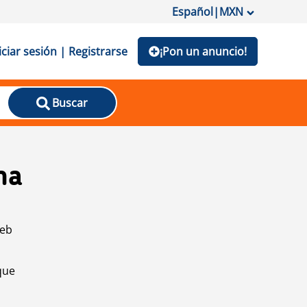
Español
|
MXN
iciar sesión | Registrarse
¡Pon un anuncio!
Buscar
na
web
que