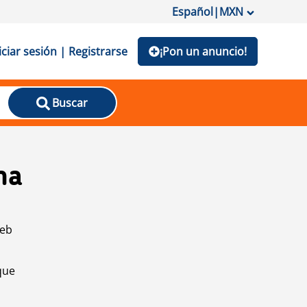
Español
|
MXN
iciar sesión | Registrarse
¡Pon un anuncio!
Buscar
na
web
que