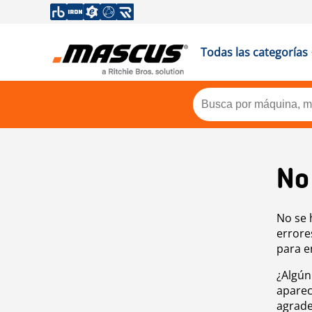
Todas las categorías
No
No se 
errore
para e
¿Algún
aparec
agrade