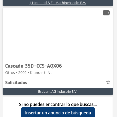
J. Helmond & Zn Machinehandel B.V.
9
Cascade 35D-CCS-AQX06
Otros • 2002 • Klundert, NL
Solicitados
Brabant AG Industrie B.V.
Si no puedes encontrar lo que buscas...
Insertar un anuncio de búsqueda