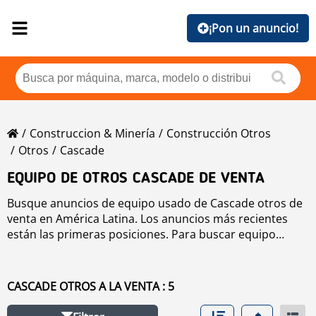
¡Pon un anuncio!
Construccion & Minería
Construcción Otros
Otros
Cascade
EQUIPO DE OTROS CASCADE DE VENTA
Busque anuncios de equipo usado de Cascade otros de
venta en América Latina. Los anuncios más recientes
están las primeras posiciones. Para buscar equipo
usado de Cascade otros haga clic en los botones de
marca, año, precio, horas de uso, país. Para buscar
cualquier equipo usado de venta haga clic en este
CASCADE OTROS A LA VENTA : 5
enlace
otros
.