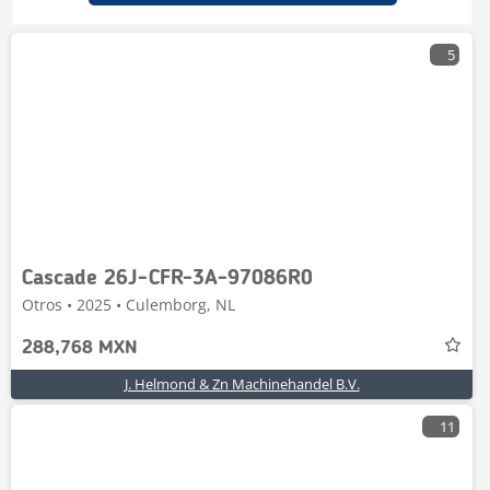
5
Cascade 26J-CFR-3A-97086R0
Otros • 2025 • Culemborg, NL
288,768 MXN
J. Helmond & Zn Machinehandel B.V.
11