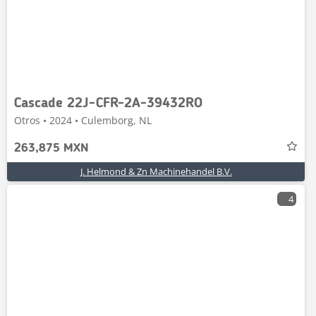
Cascade 22J-CFR-2A-39432RO
Otros • 2024 • Culemborg, NL
263,875 MXN
J. Helmond & Zn Machinehandel B.V.
4