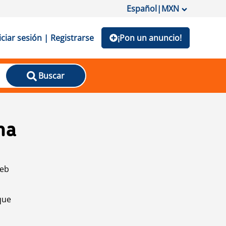
Español
|
MXN
iciar sesión | Registrarse
¡Pon un anuncio!
Buscar
na
web
que