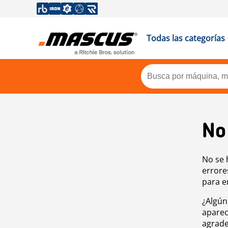
Todas las categorías
No
No se 
errore
para e
¿Algún
aparec
agrade