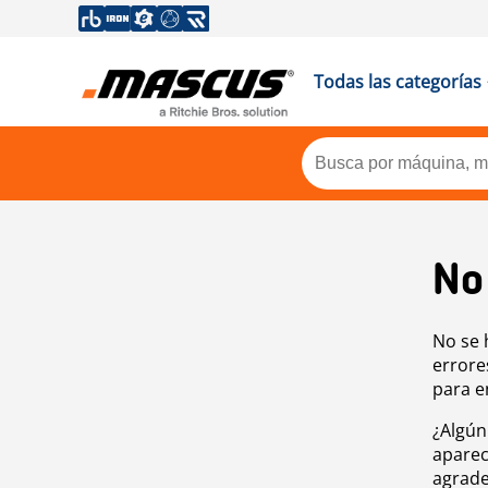
Todas las categorías
No
No se 
errore
para e
¿Algún
aparec
agrade