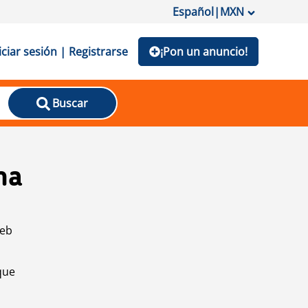
Español
|
MXN
iciar sesión | Registrarse
¡Pon un anuncio!
Buscar
na
web
que