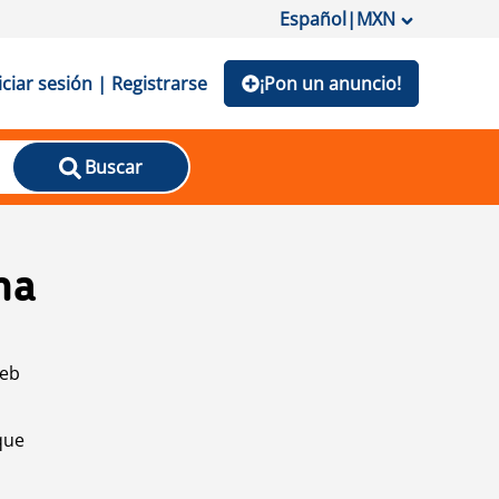
Español
|
MXN
iciar sesión | Registrarse
¡Pon un anuncio!
Buscar
na
web
que