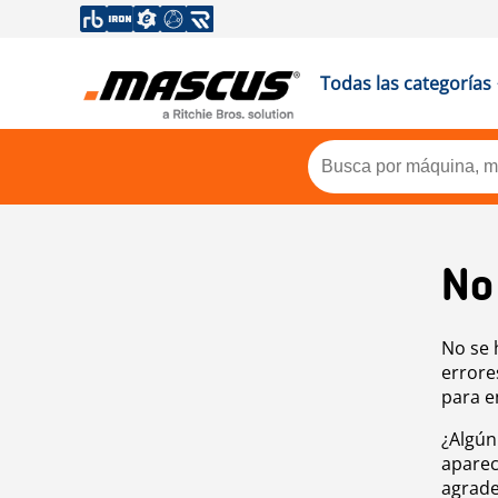
Todas las categorías
No
No se 
errore
para e
¿Algún
aparec
agrade