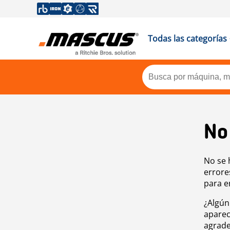
Todas las categorías
No
No se 
errore
para e
¿Algún
aparec
agrade