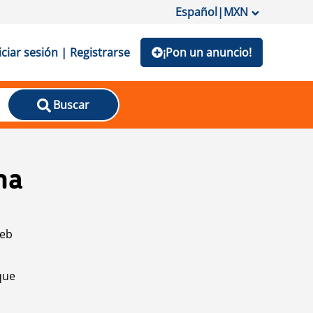
Español
|
MXN
iciar sesión | Registrarse
¡Pon un anuncio!
Buscar
na
web
que