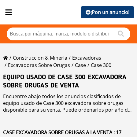
¡Pon un anuncio!
Construccion & Minería
Excavadoras
Excavadoras Sobre Orugas
Case
Case 300
EQUIPO USADO DE CASE 300 EXCAVADORA
SOBRE ORUGAS DE VENTA
Encuentre abajo todos los anuncios clasificados de
equipo usado de Case 300 excavadora sobre orugas
disponible para su venta. Puede ordenarlos por año de
producción, precio, horas de uso o país. Para mejorar
su búsqueda, puede utilizar la herramienta de
navegación de la izquierda.
CASE EXCAVADORA SOBRE ORUGAS A LA VENTA : 17