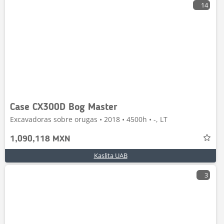
14
Case CX300D Bog Master
Excavadoras sobre orugas • 2018 • 4500h • -, LT
1,090,118 MXN
Kaslita UAB
3