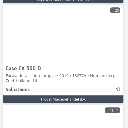
20
Case CX 300 D
Excavadoras sobre orugas • 2019 • 13677h • Numansdorp,
Zuid-Holland, NL
Solicitados
Troost Machinehandel B.V.
41
1