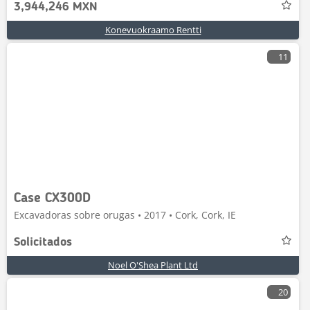
3,944,246 MXN
Konevuokraamo Rentti
11
Case CX300D
Excavadoras sobre orugas • 2017 • Cork, Cork, IE
Solicitados
Noel O'Shea Plant Ltd
20