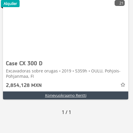
21
Alquiler
Case CX 300 D
Excavadoras sobre orugas • 2019 • 5359h • OULU, Pohjois-
Pohjanmaa, FI
2,854,128 MXN
Konevuokraamo Rentti
1
/
1