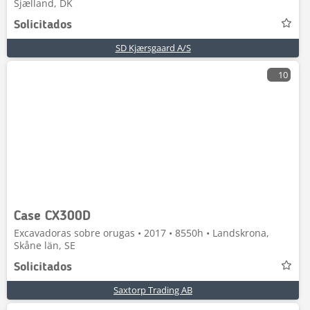
Sjælland, DK
Solicitados
SD Kjærsgaard A/S
10
Case CX300D
Excavadoras sobre orugas • 2017 • 8550h • Landskrona,
Skåne län, SE
Solicitados
Saxtorp Trading AB