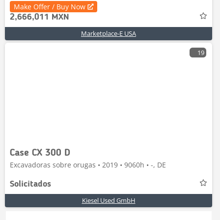
Make Offer / Buy Now
2,666,011 MXN
Marketplace-E USA
19
Case CX 300 D
Excavadoras sobre orugas • 2019 • 9060h • -, DE
Solicitados
Kiesel Used GmbH