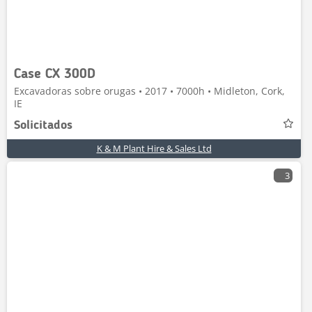
Case CX 300D
Excavadoras sobre orugas • 2017 • 7000h • Midleton, Cork,
IE
Solicitados
K & M Plant Hire & Sales Ltd
3