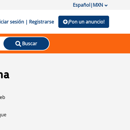
Español
|
MXN
iciar sesión | Registrarse
¡Pon un anuncio!
Buscar
na
web
que