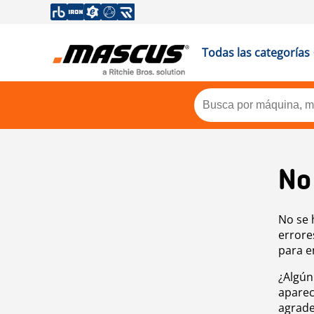
Todas las categorías
No
No se 
errore
para e
¿Algún
aparec
agrade