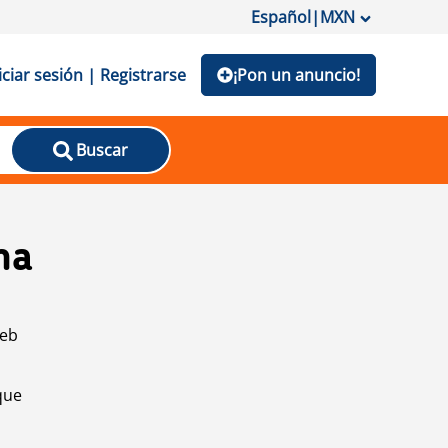
Español
|
MXN
iciar sesión | Registrarse
¡Pon un anuncio!
Buscar
na
web
que