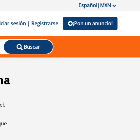
Español
|
MXN
iciar sesión | Registrarse
¡Pon un anuncio!
Buscar
na
web
que