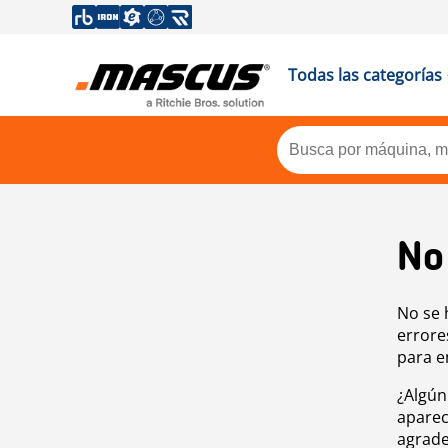
Todas las categorías
No
No se 
errore
para e
¿Algún
aparec
agrade