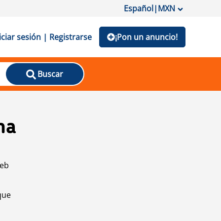
Español
|
MXN
iciar sesión | Registrarse
¡Pon un anuncio!
Buscar
na
web
que