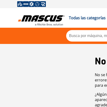
Todas las categorías
No
No se 
errore
para e
¿Algún
aparec
agrade