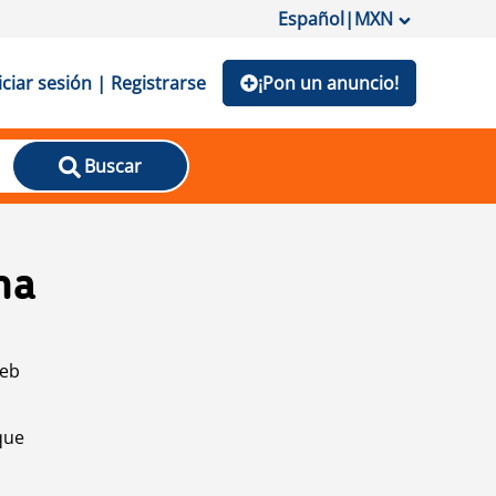
Español
|
MXN
iciar sesión | Registrarse
¡Pon un anuncio!
Buscar
na
web
que