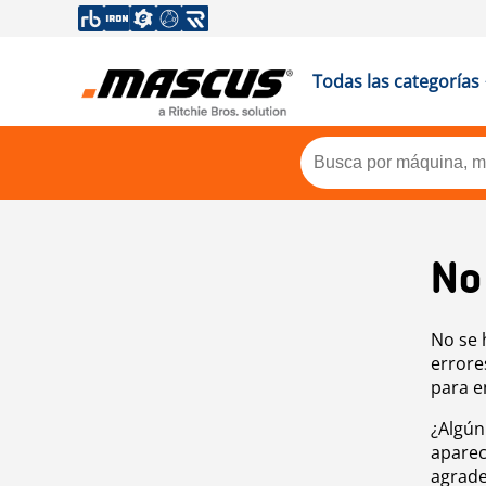
Todas las categorías
No
No se 
errore
para e
¿Algún
aparec
agrade