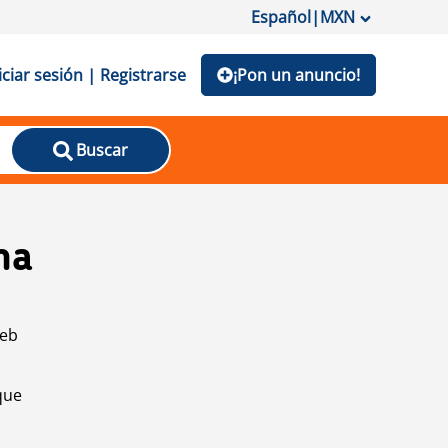
Español
|
MXN
iciar sesión | Registrarse
¡Pon un anuncio!
Buscar
na
web
que