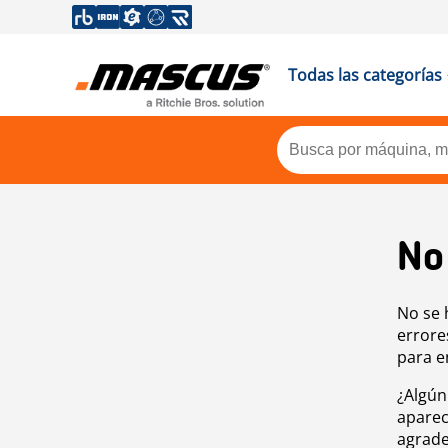
Todas las categorías
No
No se 
errore
para e
¿Algún
aparec
agrade