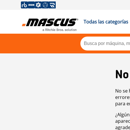
Todas las categorías
No
No se 
errore
para e
¿Algún
aparec
agrade