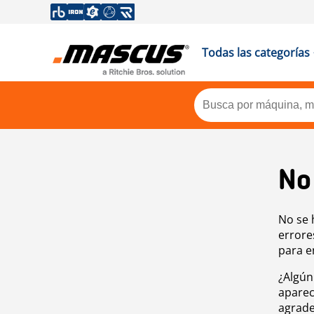
Todas las categorías
No
No se 
errore
para e
¿Algún
aparec
agrade