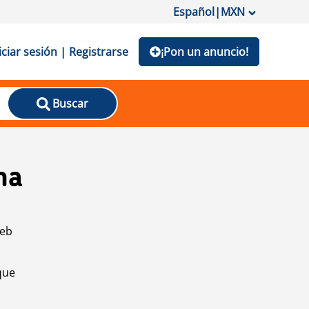
Español
|
MXN
iciar sesión | Registrarse
¡Pon un anuncio!
Buscar
na
web
que