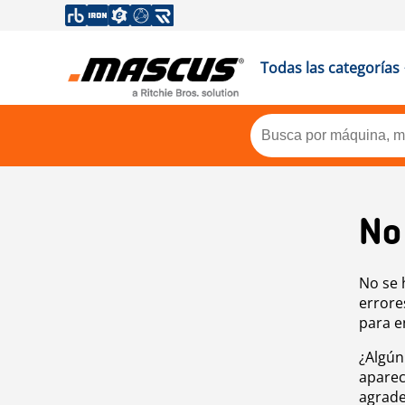
Todas las categorías
No
No se 
errore
para e
¿Algún
aparec
agrade