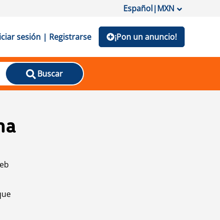
Español
|
MXN
iciar sesión | Registrarse
¡Pon un anuncio!
Buscar
na
web
que