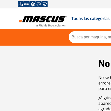
Todas las categorías
No
No se 
errore
para e
¿Algún
aparec
agrade