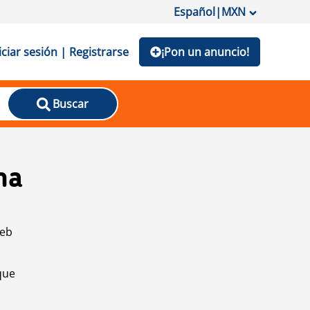
Español
|
MXN
iciar sesión | Registrarse
¡Pon un anuncio!
Buscar
na
web
que