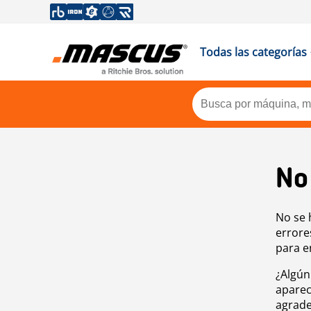
Todas las categorías
No
No se 
errore
para e
¿Algún
aparec
agrade