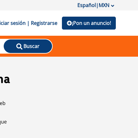
Español
|
MXN
iciar sesión | Registrarse
¡Pon un anuncio!
Buscar
na
web
que