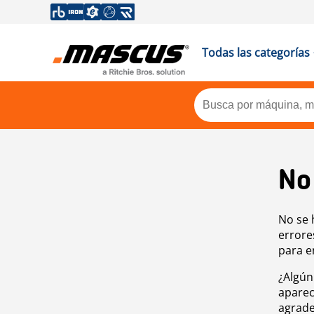
Todas las categorías
No
No se 
errore
para e
¿Algún
aparec
agrade