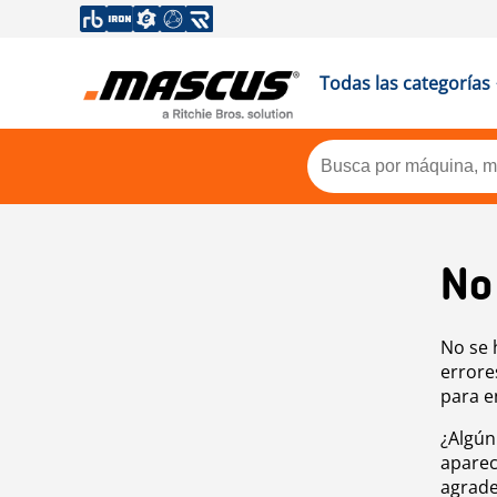
Todas las categorías
No
No se 
errore
para e
¿Algún
aparec
agrade