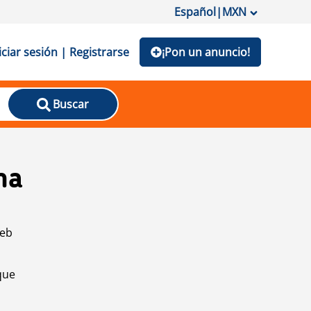
Español
|
MXN
iciar sesión | Registrarse
¡Pon un anuncio!
Buscar
na
web
que