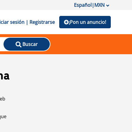
Español
|
MXN
iciar sesión | Registrarse
¡Pon un anuncio!
Buscar
na
web
que