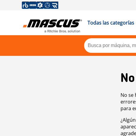
Todas las categorías
No
No se 
errore
para e
¿Algún
aparec
agrade