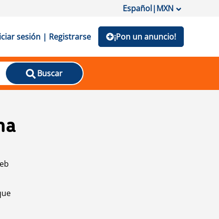
Español
|
MXN
iciar sesión | Registrarse
¡Pon un anuncio!
Buscar
na
web
que