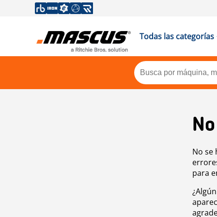
Todas las categorías
No
No se 
errore
para e
¿Algún
aparec
agrade