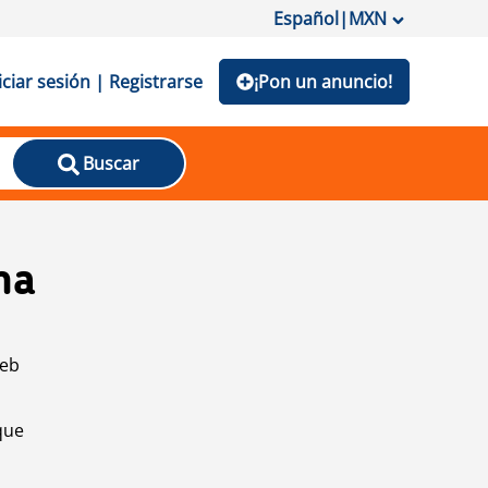
Español
|
MXN
iciar sesión | Registrarse
¡Pon un anuncio!
Buscar
na
web
que