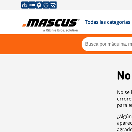
Todas las categorías
No
No se 
errore
para e
¿Algún
aparec
agrade