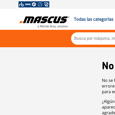
Todas las categorías
No
No se 
errore
para e
¿Algún
aparec
agrade