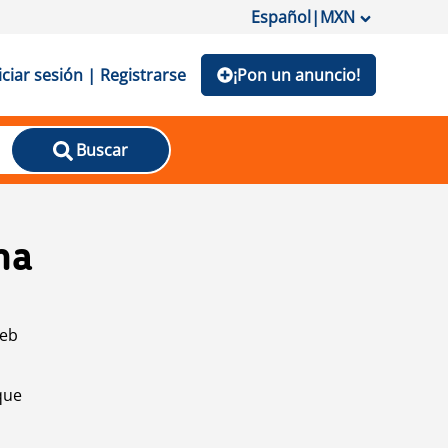
Español
|
MXN
iciar sesión | Registrarse
¡Pon un anuncio!
Buscar
na
web
que