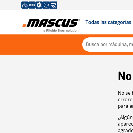
Todas las categorías
No
No se 
errore
para e
¿Algún
aparec
agrade