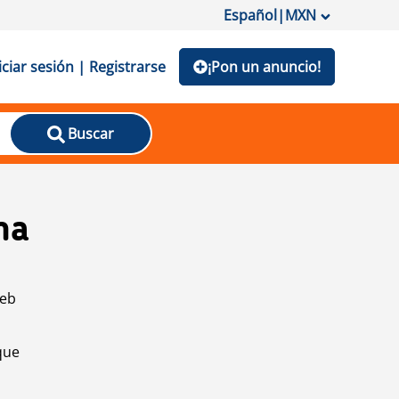
Español
|
MXN
iciar sesión | Registrarse
¡Pon un anuncio!
Buscar
na
web
que