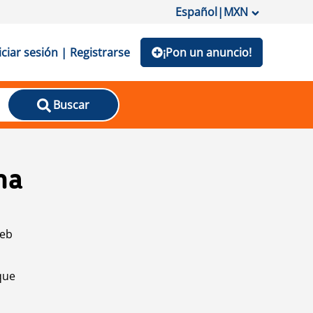
Español
|
MXN
iciar sesión | Registrarse
¡Pon un anuncio!
Buscar
na
web
que