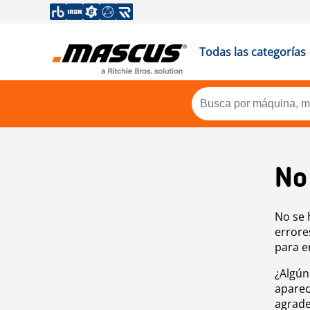
Todas las categorías
No
No se 
errore
para e
¿Algún
aparec
agrade