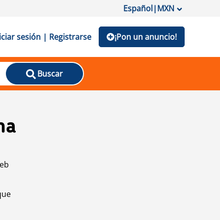
Español
|
MXN
iciar sesión | Registrarse
¡Pon un anuncio!
Buscar
na
web
que