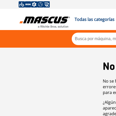
Todas las categorías
No
No se 
errore
para e
¿Algún
aparec
agrade