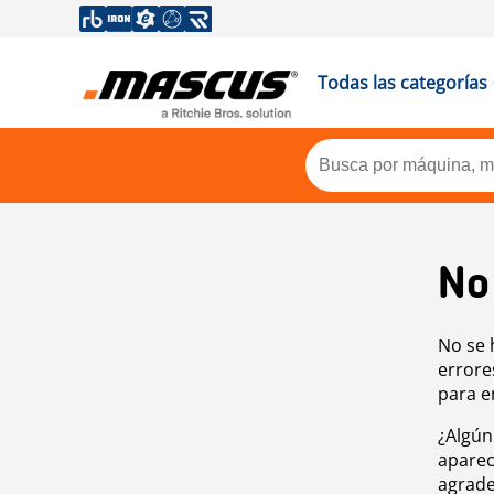
Todas las categorías
No
No se 
errore
para e
¿Algún
aparec
agrade