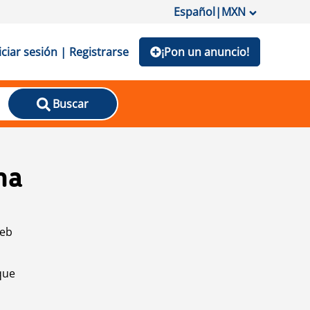
Español
|
MXN
iciar sesión | Registrarse
¡Pon un anuncio!
Buscar
na
web
que