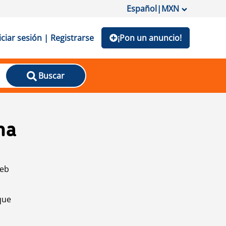
Español
|
MXN
iciar sesión | Registrarse
¡Pon un anuncio!
Buscar
na
web
que