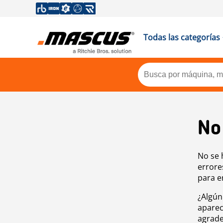
Todas las categorías
No
No se 
errore
para e
¿Algún
aparec
agrade