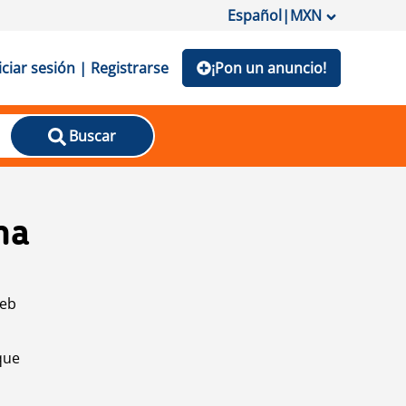
Español
|
MXN
iciar sesión | Registrarse
¡Pon un anuncio!
Buscar
na
web
que