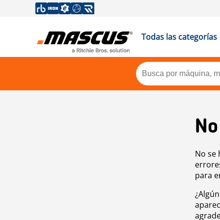
Todas las categorías
No
No se 
errore
para e
¿Algún
aparec
agrade