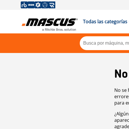
Todas las categorías
No
No se 
errore
para e
¿Algún
aparec
agrade