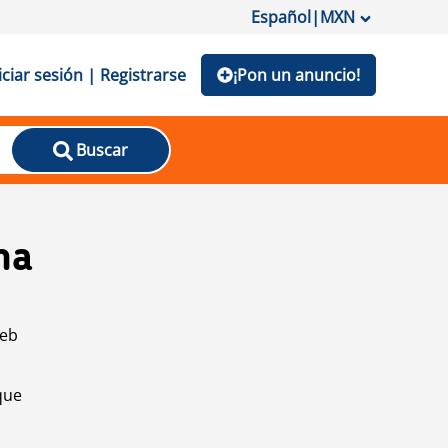
Español
|
MXN
iciar sesión | Registrarse
¡Pon un anuncio!
Buscar
na
web
que