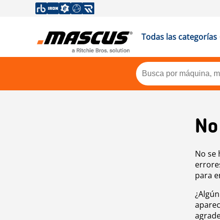
Todas las categorías
No
No se 
errore
para e
¿Algún
aparec
agrade