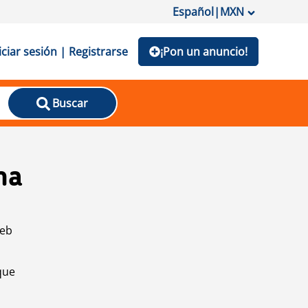
Español
|
MXN
iciar sesión | Registrarse
¡Pon un anuncio!
Buscar
na
web
que