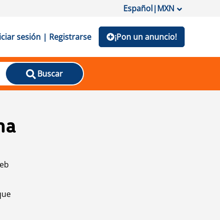
Español
|
MXN
iciar sesión | Registrarse
¡Pon un anuncio!
Buscar
na
web
que