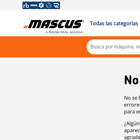
Todas las categorías
No
No se 
errore
para e
¿Algún
aparec
agrade