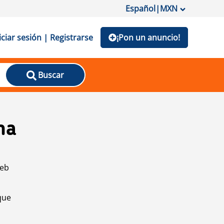
Español
|
MXN
iciar sesión | Registrarse
¡Pon un anuncio!
Buscar
na
web
que