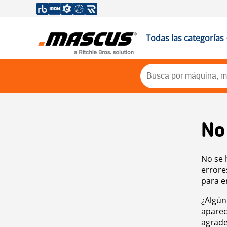
Todas las categorías
No
No se 
errore
para e
¿Algún
aparec
agrade