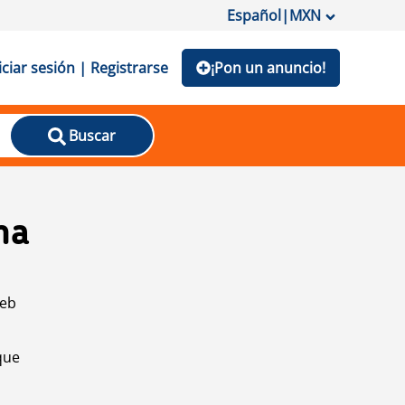
Español
|
MXN
iciar sesión | Registrarse
¡Pon un anuncio!
Buscar
na
web
que