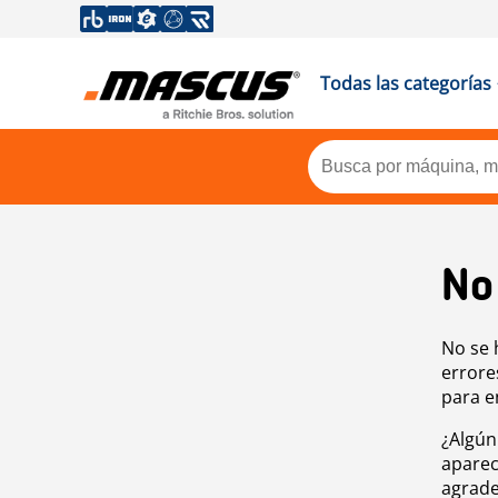
Todas las categorías
No
No se 
errore
para e
¿Algún
aparec
agrade