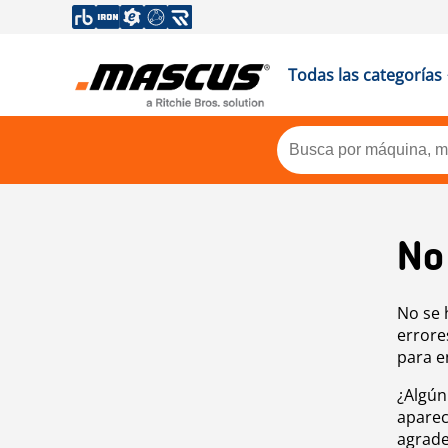
Todas las categorías
No
No se 
errore
para e
¿Algún
aparec
agrade