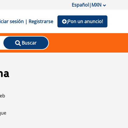
Español
|
MXN
iciar sesión | Registrarse
¡Pon un anuncio!
Buscar
na
web
que